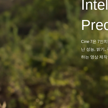
Inte
Prec
Cine 7
은
7
인치
난 성능
,
밝기
,
하는 영상 제