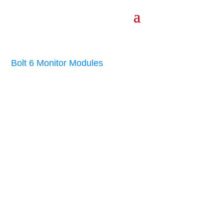
Bolt 6 Monitor Modules
Modular.
Ergonomic.
Smart.
Bolt 6 모니터 모듈은 6GHz 연결성, 케이블 없는 SmallHD 통
합, Bolt 6 및 Bolt 4K와의 호환성을 특징으로 하는 SmallHD
Smart 7 모니터용 무선 비디오 솔루션으로, TX 및 RX 옵션이
제공됩니다.