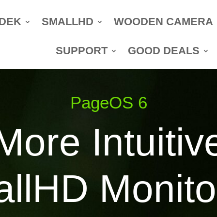
DEK
SMALLHD
WOODEN CAMERA
SUPPORT
GOOD DEALS
PageOS 6
More Intuitiv
llHD Monito