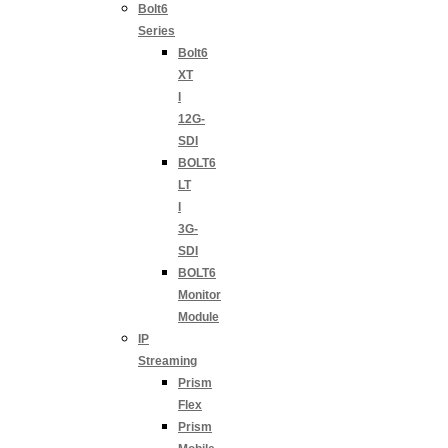
Bolt6
Series
Bolt6
XT
I
12G-
SDI
BOLT6
LT
I
3G-
SDI
BOLT6
Monitor
Module
IP
Streaming
Prism
Flex
Prism