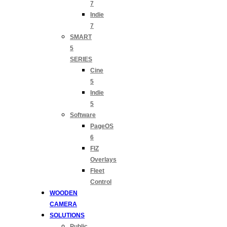
7
Indie
7
SMART
5
SERIES
Cine
5
Indie
5
Software
PageOS
6
FIZ
Overlays
Fleet
Control
WOODEN
CAMERA
SOLUTIONS
Public