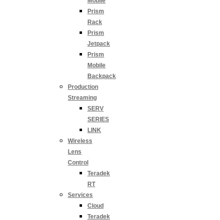
Mobile
Prism
Rack
Prism
Jetpack
Prism
Mobile
Backpack
Production
Streaming
SERV
SERIES
LINK
Wireless
Lens
Control
Teradek
RT
Services
Cloud
Teradek