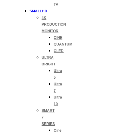
TV
SMALLHD
4K
PRODUCTION
MONITOR
CINE
QUANTUM
OLED
ULTRA
BRIGHT
Ultra
5
Ultra
7
Ultra
10
SMART
7
SERIES
Cine